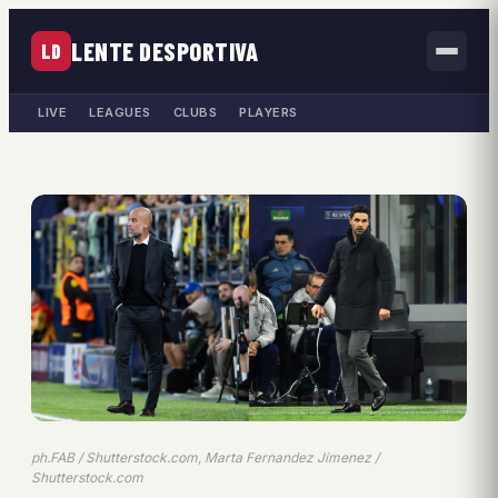
LENTE DESPORTIVA
LD
LIVE
LEAGUES
CLUBS
PLAYERS
ph.FAB / Shutterstock.com, Marta Fernandez Jimenez /
Shutterstock.com