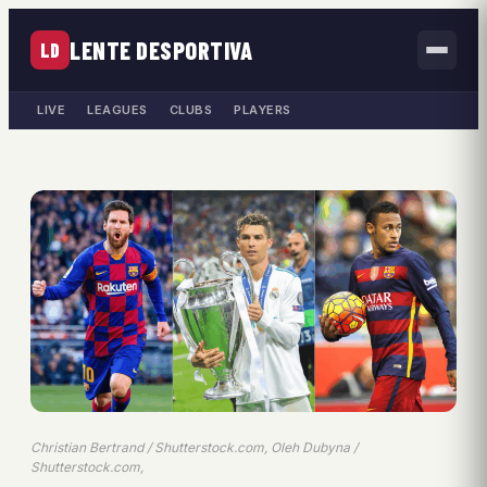
LENTE DESPORTIVA
LD
LIVE
LEAGUES
CLUBS
PLAYERS
Christian Bertrand / Shutterstock.com, Oleh Dubyna /
Shutterstock.com,