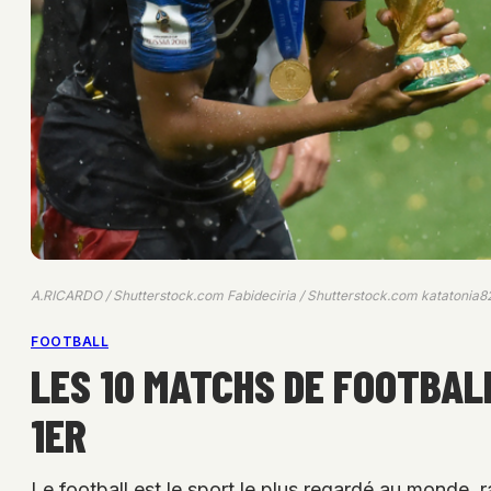
A.RICARDO / Shutterstock.com Fabideciria / Shutterstock.com katatonia8
FOOTBALL
LES 10 MATCHS DE FOOTBALL
1ER
Le football est le sport le plus regardé au monde,