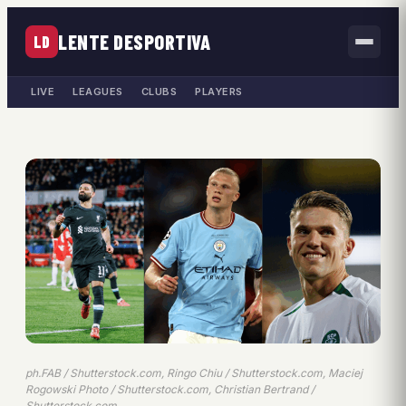
LENTE DESPORTIVA
LD
LIVE
LEAGUES
CLUBS
PLAYERS
ph.FAB / Shutterstock.com, Ringo Chiu / Shutterstock.com, Maciej
Rogowski Photo / Shutterstock.com, Christian Bertrand /
Shutterstock.com