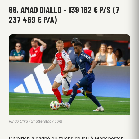
88. AMAD DIALLO – 139 182 € P/S (7
237 469 € P/A)
Ringo Chiu / Shutterstock.com
L’Ivoirien a gagné du temps de jeu à Manchester