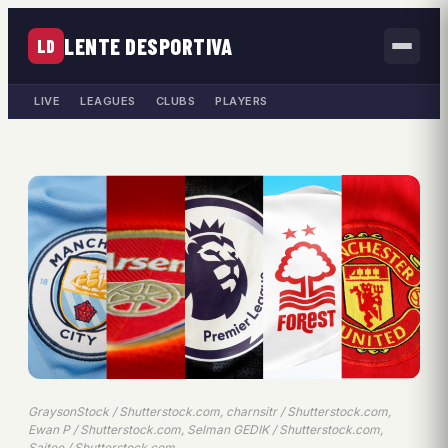
LENTE DESPORTIVA
LD
LIVE
LEAGUES
CLUBS
PLAYERS
GraysonStock / Shutterstock.com, charnsitr / Shutterstock.com,
Ewan P / Shutterstock.com, Selman GEDIK / Shutterstock.com,
Saitee / Shutterstock.com