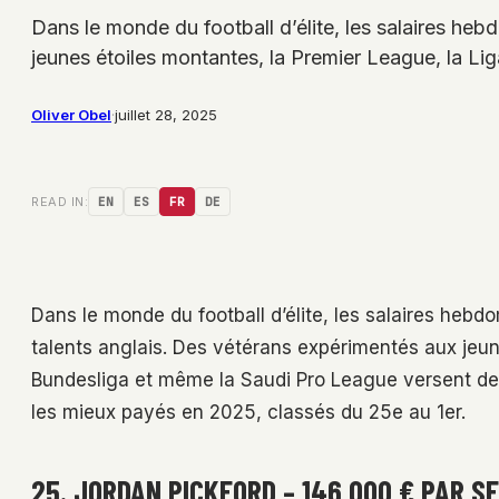
Dans le monde du football d’élite, les salaires he
jeunes étoiles montantes, la Premier League, la Li
Oliver Obel
·
juillet 28, 2025
READ IN:
EN
ES
FR
DE
Dans le monde du football d’élite, les salaires heb
talents anglais. Des vétérans expérimentés aux jeune
Bundesliga et même la Saudi Pro League versent des 
les mieux payés en 2025, classés du 25e au 1er.
25. JORDAN PICKFORD – 146 000 € PAR S