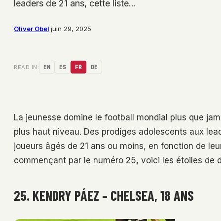
leaders de 21 ans, cette liste…
Oliver Obel
·
juin 29, 2025
READ IN:
EN
ES
FR
DE
La jeunesse domine le football mondial plus que jamai
plus haut niveau. Des prodiges adolescents aux leade
joueurs âgés de 21 ans ou moins, en fonction de leur
commençant par le numéro 25, voici les étoiles de de
25. KENDRY PÁEZ – CHELSEA, 18 ANS