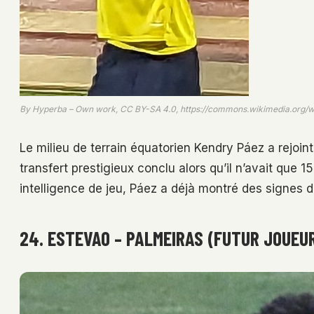
By Hyperba – Own work, CC BY-SA 4.0, https://commons.wikimedia.org/
Le milieu de terrain équatorien Kendry Páez a rejoi
transfert prestigieux conclu alors qu’il n’avait que 
intelligence de jeu, Páez a déjà montré des signes 
24. ESTEVAO – PALMEIRAS (FUTUR JOUEUR