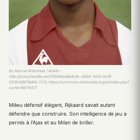
By Marcel Antonisse / Anefo –
http://proxy.handle.net/10648/ad8a9c8c-d0b4-102d-bcf8-
003048976d84, CC0, https://commons.wikimedia.org/w/index.php?
curid=66715471
Milieu défensif élégant, Rijkaard savait autant
défendre que construire. Son intelligence de jeu a
permis à l’Ajax et au Milan de briller.