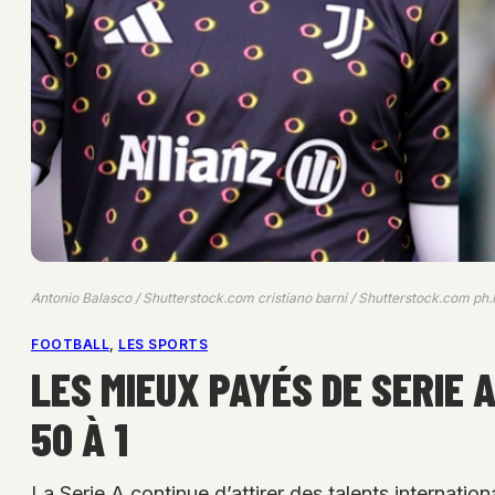
Antonio Balasco / Shutterstock.com cristiano barni / Shutterstock.com ph
FOOTBALL
, 
LES SPORTS
LES MIEUX PAYÉS DE SERIE 
50 À 1
La Serie A continue d’attirer des talents internati