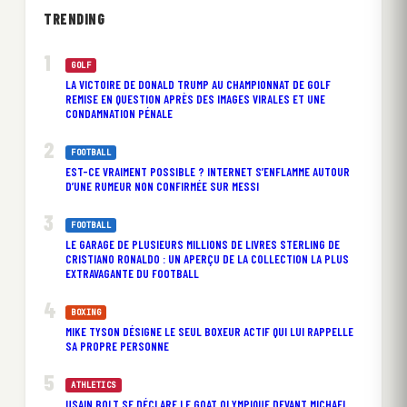
TRENDING
GOLF
LA VICTOIRE DE DONALD TRUMP AU CHAMPIONNAT DE GOLF
REMISE EN QUESTION APRÈS DES IMAGES VIRALES ET UNE
CONDAMNATION PÉNALE
FOOTBALL
EST-CE VRAIMENT POSSIBLE ? INTERNET S’ENFLAMME AUTOUR
D’UNE RUMEUR NON CONFIRMÉE SUR MESSI
FOOTBALL
LE GARAGE DE PLUSIEURS MILLIONS DE LIVRES STERLING DE
CRISTIANO RONALDO : UN APERÇU DE LA COLLECTION LA PLUS
EXTRAVAGANTE DU FOOTBALL
BOXING
MIKE TYSON DÉSIGNE LE SEUL BOXEUR ACTIF QUI LUI RAPPELLE
SA PROPRE PERSONNE
ATHLETICS
USAIN BOLT SE DÉCLARE LE GOAT OLYMPIQUE DEVANT MICHAEL