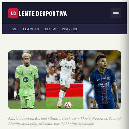
LENTE DESPORTIVA
LD
LIVE
LEAGUES
CLUBS
PLAYERS
Fabrizio Andrea Bertani / Shutterstock.com, Maciej Rogowski Photo /
Shutterstock.com, cristiano barni / Shutterstock.com