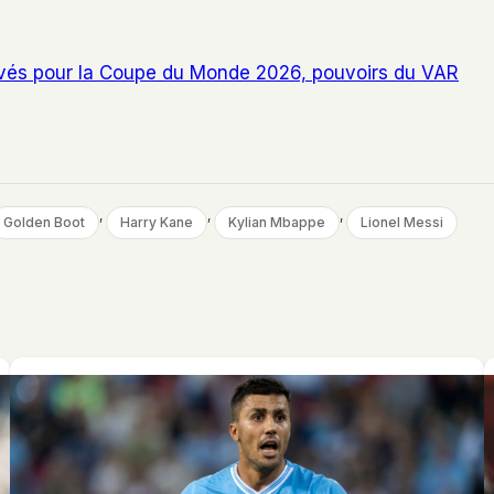
vés pour la Coupe du Monde 2026, pouvoirs du VAR
, 
, 
, 
Golden Boot
Harry Kane
Kylian Mbappe
Lionel Messi