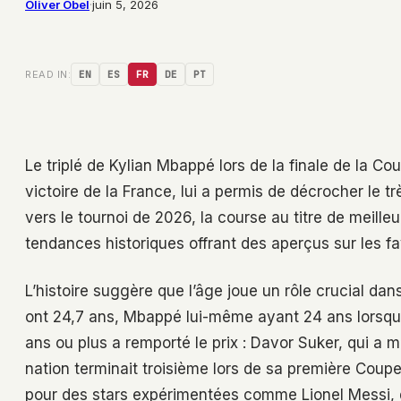
Oliver Obel
·
juin 5, 2026
READ IN:
EN
ES
FR
DE
PT
Le triplé de Kylian Mbappé lors de la finale de la Co
victoire de la France, lui a permis de décrocher le tr
vers le tournoi de 2026, la course au titre de meille
tendances historiques offrant des aperçus sur les fav
L’histoire suggère que l’âge joue un rôle crucial da
ont 24,7 ans, Mbappé lui-même ayant 24 ans lorsqu’i
ans ou plus a remporté le prix : Davor Suker, qui a m
nation terminait troisième lors de sa première Coup
pour des stars expérimentées comme Lionel Messi, q