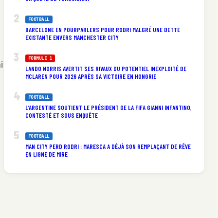
FOOTBALL
BARCELONE EN POURPARLERS POUR RODRI MALGRÉ UNE DETTE
EXISTANTE ENVERS MANCHESTER CITY
FORMULE 1
i
LANDO NORRIS AVERTIT SES RIVAUX DU POTENTIEL INEXPLOITÉ DE
MCLAREN POUR 2026 APRÈS SA VICTOIRE EN HONGRIE
FOOTBALL
L’ARGENTINE SOUTIENT LE PRÉSIDENT DE LA FIFA GIANNI INFANTINO,
CONTESTÉ ET SOUS ENQUÊTE
FOOTBALL
MAN CITY PERD RODRI : MARESCA A DÉJÀ SON REMPLAÇANT DE RÊVE
EN LIGNE DE MIRE