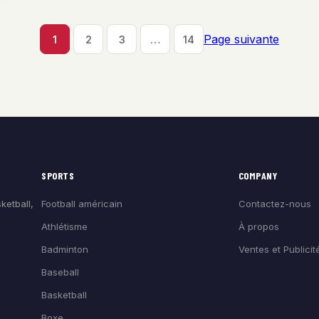
Page suivante
1
2
3
…
14
SPORTS
COMPANY
Football américain
Contactez-nous
ketball,
Athlétisme
À propos
Badminton
Ventes et Publicit
Baseball
Basketball
Boxe