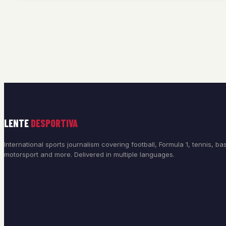
LENTE
DESPORTIVA
International sports journalism covering football, Formula 1, tennis, bas
motorsport and more. Delivered in multiple languages.