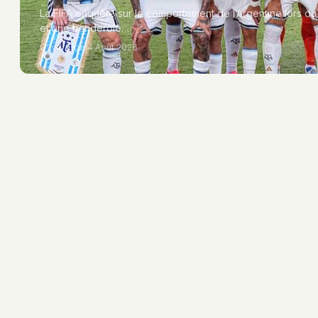
La FIFA enquête sur le comportement de l’Argentine lors du
et une banderole…
Oliver Obel
4 Août 2026