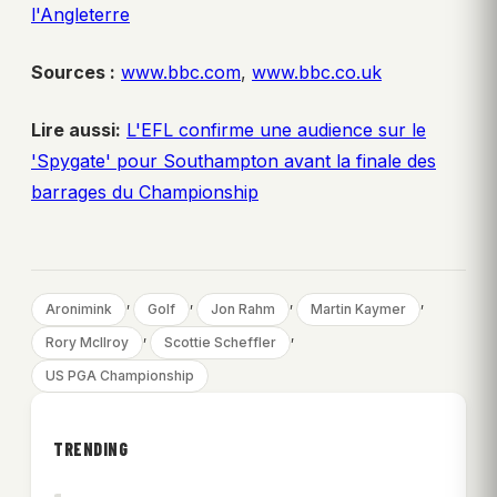
l'Angleterre
Sources :
www.bbc.com
,
www.bbc.co.uk
Lire aussi:
L'EFL confirme une audience sur le
'Spygate' pour Southampton avant la finale des
barrages du Championship
, 
, 
, 
, 
Aronimink
Golf
Jon Rahm
Martin Kaymer
, 
, 
Rory McIlroy
Scottie Scheffler
US PGA Championship
TRENDING