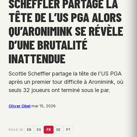
SCHEFFLER PARTAGE LA
TÊTE DE L’US PGA ALORS
QU’ARONIMINK SE RÉVÈLE
D’UNE BRUTALITÉ
INATTENDUE
Scottie Scheffler partage la tête de l’US PGA
après un premier tour difficile à Aronimink, où
seuls 32 joueurs ont terminé sous le par.
Oliver Obel
·
mai 15, 2026
READ IN:
EN
ES
FR
DE
PT