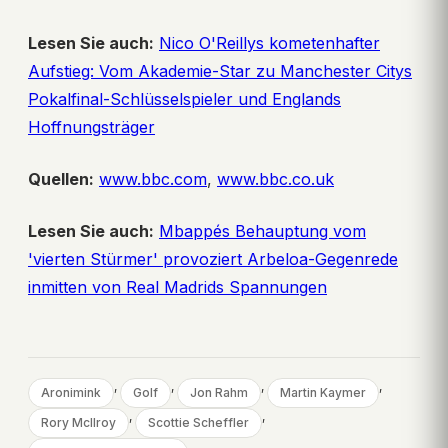
Lesen Sie auch:
Nico O'Reillys kometenhafter
Aufstieg: Vom Akademie-Star zu Manchester Citys
Pokalfinal-Schlüsselspieler und Englands
Hoffnungsträger
Quellen:
www.bbc.com
,
www.bbc.co.uk
Lesen Sie auch:
Mbappés Behauptung vom
'vierten Stürmer' provoziert Arbeloa-Gegenrede
inmitten von Real Madrids Spannungen
, 
, 
, 
, 
Aronimink
Golf
Jon Rahm
Martin Kaymer
, 
, 
Rory McIlroy
Scottie Scheffler