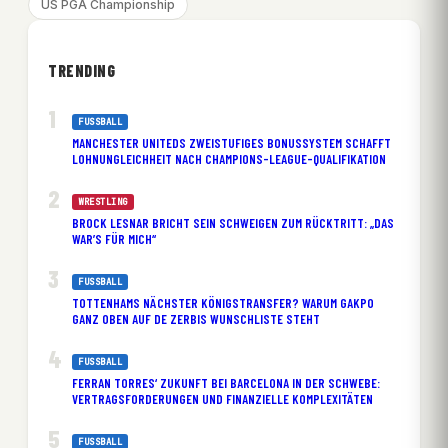
US PGA Championship
TRENDING
FUSSBALL
MANCHESTER UNITEDS ZWEISTUFIGES BONUSSYSTEM SCHAFFT
LOHNUNGLEICHHEIT NACH CHAMPIONS-LEAGUE-QUALIFIKATION
WRESTLING
BROCK LESNAR BRICHT SEIN SCHWEIGEN ZUM RÜCKTRITT: „DAS
WAR’S FÜR MICH“
FUSSBALL
TOTTENHAMS NÄCHSTER KÖNIGSTRANSFER? WARUM GAKPO
GANZ OBEN AUF DE ZERBIS WUNSCHLISTE STEHT
FUSSBALL
FERRAN TORRES‘ ZUKUNFT BEI BARCELONA IN DER SCHWEBE:
VERTRAGSFORDERUNGEN UND FINANZIELLE KOMPLEXITÄTEN
FUSSBALL