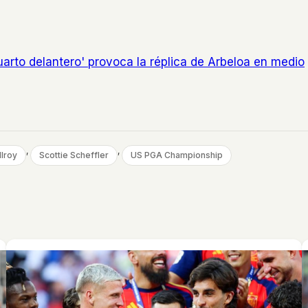
uarto delantero' provoca la réplica de Arbeloa en medio
, 
, 
lroy
Scottie Scheffler
US PGA Championship