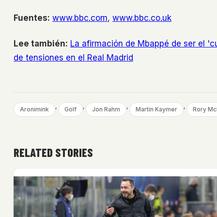
Fuentes:
www.bbc.com
,
www.bbc.co.uk
Lee también:
La afirmación de Mbappé de ser el 'c
de tensiones en el Real Madrid
, 
, 
, 
, 
Aronimink
Golf
Jon Rahm
Martin Kaymer
Rory McI
RELATED STORIES