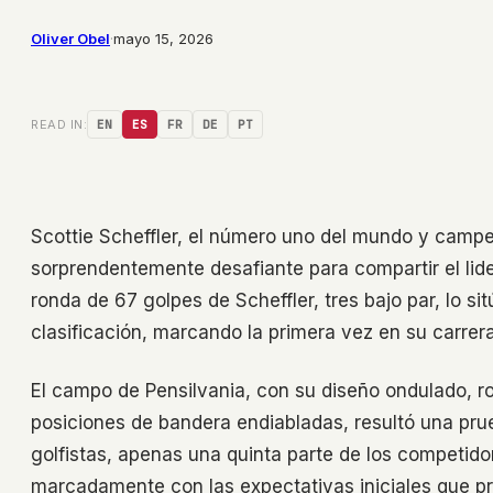
Oliver Obel
·
mayo 15, 2026
READ IN:
EN
ES
FR
DE
PT
Scottie Scheffler, el número uno del mundo y camp
sorprendentemente desafiante para compartir el lid
ronda de 67 golpes de Scheffler, tres bajo par, lo si
clasificación, marcando la primera vez en su carrer
El campo de Pensilvania, con su diseño ondulado, r
posiciones de bandera endiabladas, resultó una pru
golfistas, apenas una quinta parte de los competido
marcadamente con las expectativas iniciales que p