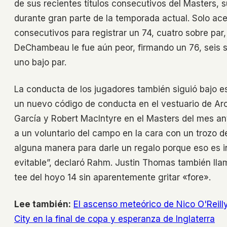
de sus recientes títulos consecutivos del Masters, s
durante gran parte de la temporada actual. Solo ac
consecutivos para registrar un 74, cuatro sobre par,
DeChambeau le fue aún peor, firmando un 76, seis 
uno bajo par.
La conducta de los jugadores también siguió bajo e
un nuevo código de conducta en el vestuario de Aro
García y Robert MacIntyre en el Masters del mes an
a un voluntario del campo en la cara con un trozo de
alguna manera para darle un regalo porque eso es 
evitable”, declaró Rahm. Justin Thomas también llam
tee del hoyo 14 sin aparentemente gritar «fore».
Lee también:
El ascenso meteórico de Nico O'Reilly
City en la final de copa y esperanza de Inglaterra