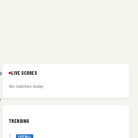
LIVE SCORES
s
No matches today
r
s
TRENDING
FOOTBALL