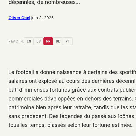
décennies, de nombreuses…
Oliver Obel
·
juin 3, 2026
READ IN:
EN
ES
FR
DE
PT
Le football a donné naissance à certains des sportifs l
salaires ont explosé au cours des dernières décenn
bâti d’immenses fortunes grâce aux contrats publicit
commerciales développées en dehors des terrains. Ce
patrimoine bien après leur retraite, tandis que les s
sans précédent. Des légendes du passé aux icônes mo
tous les temps, classés selon leur fortune estimée.