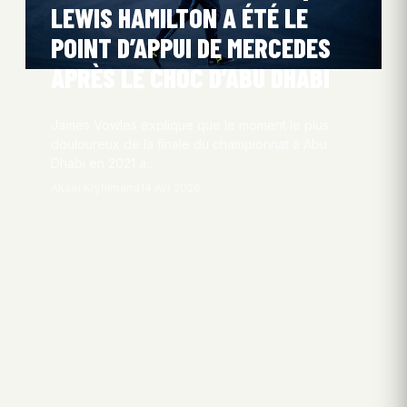
LEWIS HAMILTON A ÉTÉ LE
POINT D’APPUI DE MERCEDES
APRÈS LE CHOC D’ABU DHABI
James Vowles explique que le moment le plus
douloureux de la finale du championnat à Abu
Dhabi en 2021 a…
Aksel Kryhlmand
14 Avr 2026