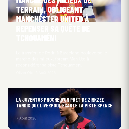
TERRAIN, OBLIGEANT
MANCHESTER UNITED À
REPENSER SA QUÊTE DE
TCHOUAMÉNI
Le transfert de Rodri à Barcelone bouleverse le
marché des milieux, forçant Man Utd à
reconsidérer sa piste Tchouaméni.
Oliver Obel
8 Août 2026
LA JUVENTUS PROCHE D’UN PRÊT DE ZIRKZEE
TANDIS QUE LIVERPOOL ÉCARTE LA PISTE SPENCE
7 Août 2026