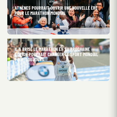
ATHÈNES POURRAIT OUVRIR UNE NOUVELLE ÈRE
POUR LE MARATHON MONDIAL
8 Avr 2026
IL A BRISÉ LE MARATHON ET SA PROCHAINE
ACTION POURRAIT CHANGER LE SPORT MONDIAL
POUR TOUJOURS.
30 Déc 2025