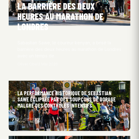
LA BARRIÈRE DES DEUX
HEURES AU MARATHON DE
LONDRES
Sabastian Sawe, le coureur kenyan, a brisé la
barrière des deux heures au marathon de Londres
avec un temps de…
Oliver Obel
2 Mai 2026
LA PERFORMANCE HISTORIQUE DE SEBASTIAN
SAWE ÉCLIPSÉE PAR DES SOUPÇONS DE DOPAGE
MALGRÉ DES CONTRÔLES INTENSIFS
27 Avr 2026