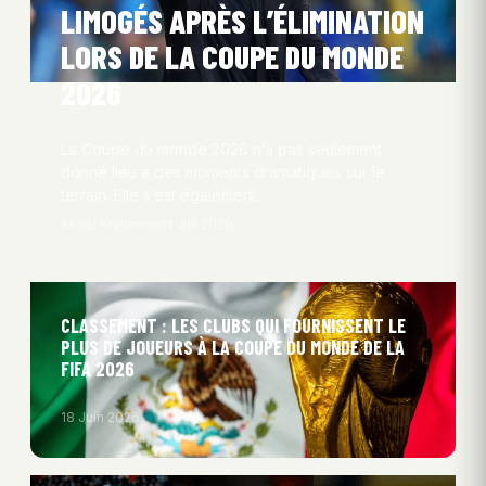
LIMOGÉS APRÈS L’ÉLIMINATION
LORS DE LA COUPE DU MONDE
2026
La Coupe du monde 2026 n’a pas seulement
donné lieu à des moments dramatiques sur le
terrain. Elle s’est également…
Aksel Kryhlmand
1 Juil 2026
CLASSEMENT : LES CLUBS QUI FOURNISSENT LE
PLUS DE JOUEURS À LA COUPE DU MONDE DE LA
FIFA 2026
18 Juin 2026