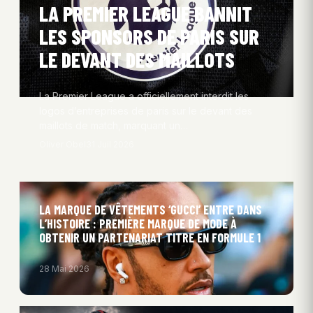
LA PREMIER LEAGUE BANNIT
LES SPONSORS DE PARIS SUR
LE DEVANT DES MAILLOTS
La Premier League a officiellement interdit les
logos d’entreprises de paris sur le devant des
maillots de match, marquant un…
Oliver Obel
31 Juil 2026
LA MARQUE DE VÊTEMENTS ‘GUCCI’ ENTRE DANS
L’HISTOIRE : PREMIÈRE MARQUE DE MODE À
OBTENIR UN PARTENARIAT TITRE EN FORMULE 1
28 Mai 2026