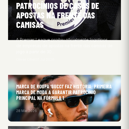
PATROCÍNIOS DE CASAS DE
APOSTAS NA FRENTE DAS
CAMISAS
A Premier League proibiu oficialmente logotipos
de empresas de apostas na frente das camisas de
jogo a partir de 30…
Oliver Obel
31 Jul 2026
MARCA DE ROUPA ‘GUCCI’ FAZ HISTÓRIA: PRIMEIRA
MARCA DE MODA A GARANTIR PATROCÍNIO
PRINCIPAL NA FÓRMULA 1
28 Mai 2026