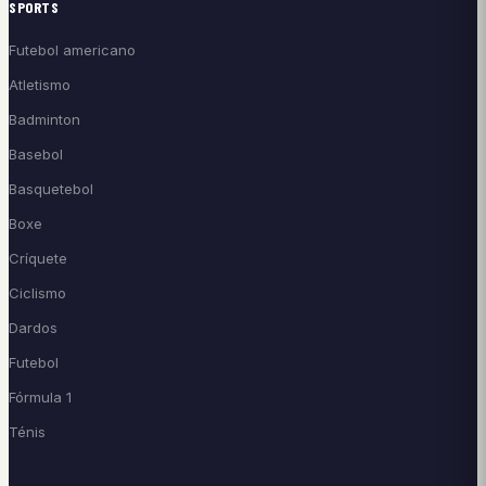
SPORTS
Futebol americano
Atletismo
Badminton
Basebol
Basquetebol
Boxe
Críquete
Ciclismo
Dardos
Futebol
Fórmula 1
Ténis