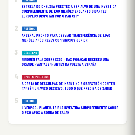
FUTEBOL
ESTRELA DO CHELSEA PRESTES A SER ALVO DE UMA INVESTIDA
SURPREENDENTE DE £60 MILHÕES ENQUANTO GIGANTES
EUROPEUS DISPUTAM COM O MAN CITY
FUTEBOL
ARSENAL PRONTO PARA DESVIAR TRANSFERÊNCIA DE £140
MILHÕES APÓS REVÉS COM VINICIUS JUNIOR
CICLISMO
NINGUÉM FALA SOBRE ISSO – MAS POGACAR RECEBEU UMA
GRANDE «VANTAGEM» ANTES DA VUELTA A ESPAÑA
SPORTS POLITICS
A CARTA DE DESCULPAS DE INFANTINO E GRAFSTRÖM CONTÉM
TAMBÉM UM AVISO DECISIVO: TUDO O QUE PRECISA DE SABER
FUTEBOL
LIVERPOOL PLANEIA TRIPLA INVESTIDA SURPREENDENTE SOBRE
O PSG APÓS A BOMBA DE SALAH