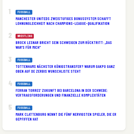
FUSSBALL
MANCHESTER UNITEDS ZWEISTUFIGES BONUSSYSTEM SCHAFFT
LOHNUNGLEICHHEIT NACH CHAMPIONS-LEAGUE-QUALIFIKATION
WRESTLING
BROCK LESNAR BRICHT SEIN SCHWEIGEN ZUM RÜCKTRITT: „DAS
WAR’S FÜR MICH“
FUSSBALL
TOTTENHAMS NÄCHSTER KÖNIGSTRANSFER? WARUM GAKPO GANZ
OBEN AUF DE ZERBIS WUNSCHLISTE STEHT
FUSSBALL
FERRAN TORRES‘ ZUKUNFT BEI BARCELONA IN DER SCHWEBE:
VERTRAGSFORDERUNGEN UND FINANZIELLE KOMPLEXITÄTEN
FUSSBALL
MARK CLATTENBURG NENNT DIE FÜNF NERVIGSTEN SPIELER, DIE ER
GEPFIFFEN HAT