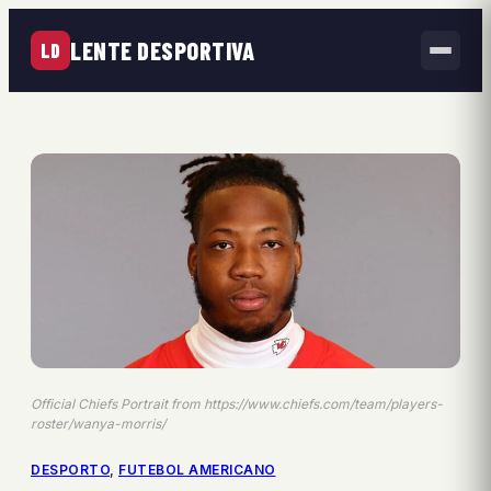
LENTE DESPORTIVA
LD
Official Chiefs Portrait from https://www.chiefs.com/team/players-
roster/wanya-morris/
DESPORTO
, 
FUTEBOL AMERICANO