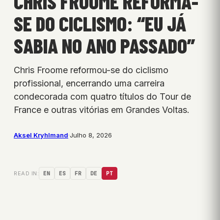
CHRIS FROOME REFORMA-
SE DO CICLISMO: “EU JÁ
SABIA NO ANO PASSADO”
Chris Froome reformou-se do ciclismo
profissional, encerrando uma carreira
condecorada com quatro títulos do Tour de
France e outras vitórias em Grandes Voltas.
Aksel Kryhlmand
·
Julho 8, 2026
READ IN:
EN
ES
FR
DE
PT