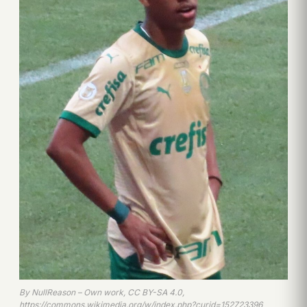
By NullReason – Own work, CC BY-SA 4.0,
https://commons.wikimedia.org/w/index.php?curid=152723396