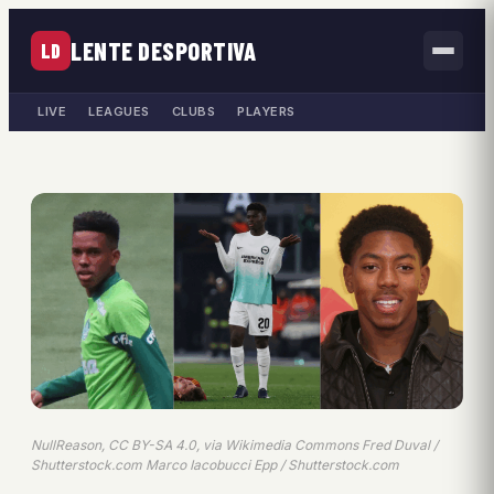
LENTE DESPORTIVA
LD
LIVE
LEAGUES
CLUBS
PLAYERS
NullReason, CC BY-SA 4.0, via Wikimedia Commons Fred Duval /
Shutterstock.com Marco Iacobucci Epp / Shutterstock.com