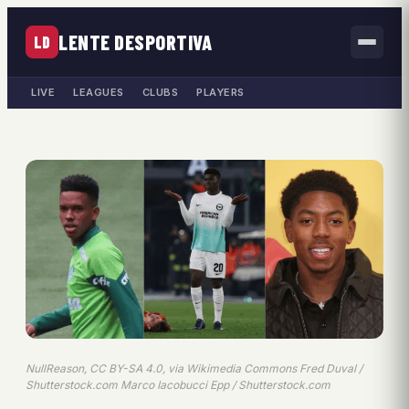
LENTE DESPORTIVA
LD
LIVE
LEAGUES
CLUBS
PLAYERS
NullReason, CC BY-SA 4.0, via Wikimedia Commons Fred Duval /
Shutterstock.com Marco Iacobucci Epp / Shutterstock.com