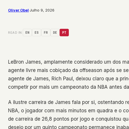
Oliver Obel
·
Julho 9, 2026
READ IN:
EN
ES
FR
DE
PT
LeBron James, amplamente considerado um dos mai
agente livre mais cobiçado da offseason após se s
agente de James, Rich Paul, deixou claro que a prin
competir por mais um campeonato da NBA antes da
A ilustre carreira de James fala por si, ostentand
NBA, o jogador com mais minutos em quadra e o co
de carreira de 26,8 pontos por jogo e conquistou q
desejo por um quinto campeonato permanece inabal