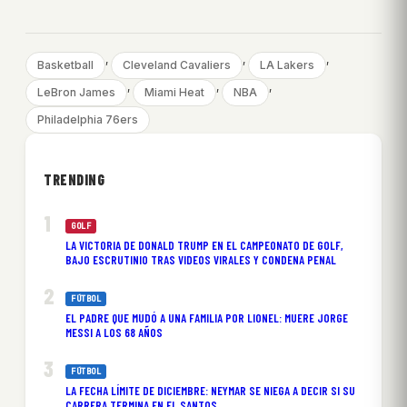
, 
, 
, 
Basketball
Cleveland Cavaliers
LA Lakers
, 
, 
, 
LeBron James
Miami Heat
NBA
Philadelphia 76ers
TRENDING
GOLF
LA VICTORIA DE DONALD TRUMP EN EL CAMPEONATO DE GOLF,
BAJO ESCRUTINIO TRAS VIDEOS VIRALES Y CONDENA PENAL
FÚTBOL
EL PADRE QUE MUDÓ A UNA FAMILIA POR LIONEL: MUERE JORGE
MESSI A LOS 68 AÑOS
FÚTBOL
LA FECHA LÍMITE DE DICIEMBRE: NEYMAR SE NIEGA A DECIR SI SU
CARRERA TERMINA EN EL SANTOS