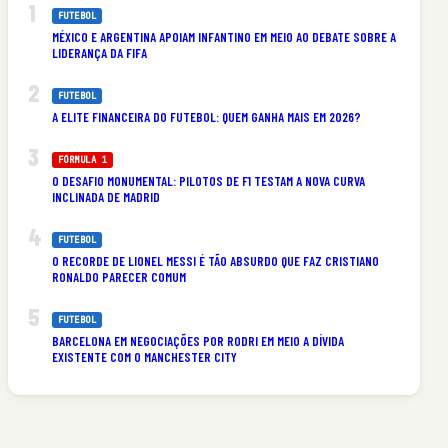
FUTEBOL
MÉXICO E ARGENTINA APOIAM INFANTINO EM MEIO AO DEBATE SOBRE A
LIDERANÇA DA FIFA
FUTEBOL
A ELITE FINANCEIRA DO FUTEBOL: QUEM GANHA MAIS EM 2026?
FÓRMULA 1
O DESAFIO MONUMENTAL: PILOTOS DE F1 TESTAM A NOVA CURVA
INCLINADA DE MADRID
FUTEBOL
O RECORDE DE LIONEL MESSI É TÃO ABSURDO QUE FAZ CRISTIANO
RONALDO PARECER COMUM
FUTEBOL
BARCELONA EM NEGOCIAÇÕES POR RODRI EM MEIO A DÍVIDA
EXISTENTE COM O MANCHESTER CITY