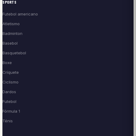
SPORTS
Futebol americano
Atletismo
Badminton
Basebol
Basquetebol
Boxe
Críquete
Ciclismo
Dardos
Futebol
Fórmula 1
Ténis