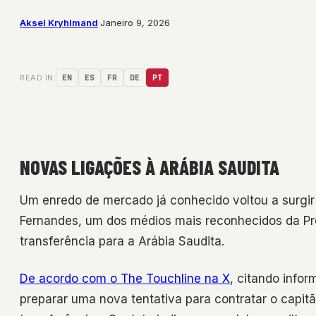
Aksel Kryhlmand
·
Janeiro 9, 2026
READ IN:
EN
ES
FR
DE
PT
NOVAS LIGAÇÕES À ARÁBIA SAUDITA
Um enredo de mercado já conhecido voltou a surgir
Fernandes, um dos médios mais reconhecidos da Pre
transferência para a Arábia Saudita.
De acordo com o The Touchline na X
, citando infor
preparar uma nova tentativa para contratar o capit