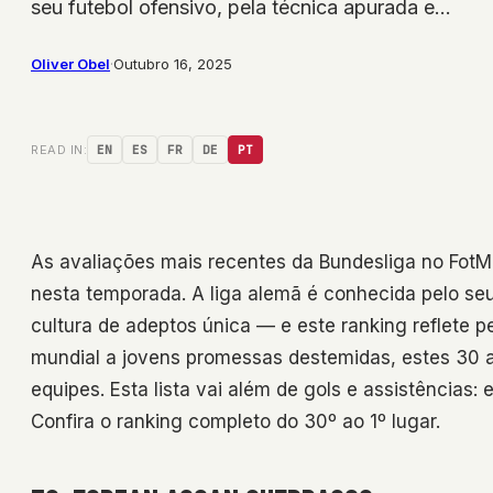
seu futebol ofensivo, pela técnica apurada e…
Oliver Obel
·
Outubro 16, 2025
READ IN:
EN
ES
FR
DE
PT
As avaliações mais recentes da Bundesliga no Fot
nesta temporada. A liga alemã é conhecida pelo seu
cultura de adeptos única — e este ranking reflete p
mundial a jovens promessas destemidas, estes 30 
equipes. Esta lista vai além de gols e assistências:
Confira o ranking completo do 30º ao 1º lugar.