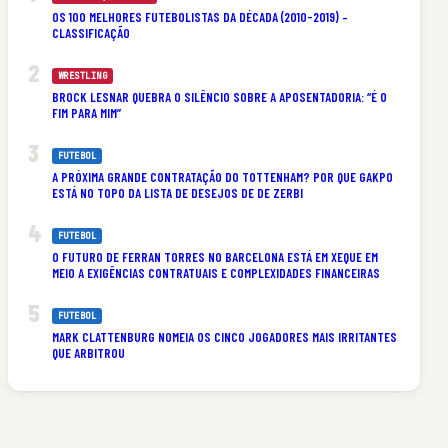
OS 100 MELHORES FUTEBOLISTAS DA DÉCADA (2010-2019) –
CLASSIFICAÇÃO
WRESTLING
BROCK LESNAR QUEBRA O SILÊNCIO SOBRE A APOSENTADORIA: “É O
FIM PARA MIM”
FUTEBOL
A PRÓXIMA GRANDE CONTRATAÇÃO DO TOTTENHAM? POR QUE GAKPO
ESTÁ NO TOPO DA LISTA DE DESEJOS DE DE ZERBI
FUTEBOL
O FUTURO DE FERRAN TORRES NO BARCELONA ESTÁ EM XEQUE EM
MEIO A EXIGÊNCIAS CONTRATUAIS E COMPLEXIDADES FINANCEIRAS
FUTEBOL
MARK CLATTENBURG NOMEIA OS CINCO JOGADORES MAIS IRRITANTES
QUE ARBITROU