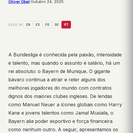
Oliver Obel
·
Outubro 24, 2025
READ IN:
EN
ES
FR
DE
PT
A Bundesliga é conhecida pela paixão, intensidade
e talento, mas quando o assunto é salário, há um
rei absoluto: o Bayern de Munique. O gigante
bávaro continua a atrair e reter alguns dos
melhores jogadores do mundo com contratos
dignos dos maiores clubes ingleses. De lendas
como Manuel Neuer a ícones globais como Harry
Kane e jovens talentos como Jamal Musiala, o
Bayern alia poder esportivo e força financeira
como nenhum outro. A seguir, apresentamos os