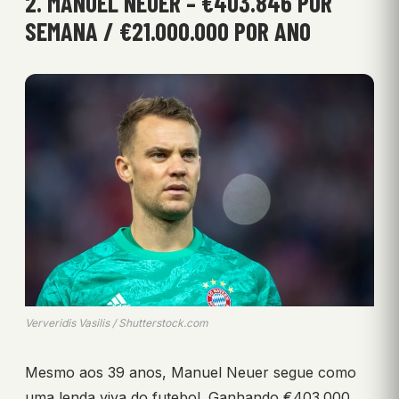
2. MANUEL NEUER – €403.846 POR
SEMANA / €21.000.000 POR ANO
Ververidis Vasilis / Shutterstock.com
Mesmo aos 39 anos, Manuel Neuer segue como
uma lenda viva do futebol. Ganhando €403.000