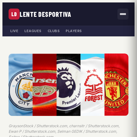
LENTE DESPORTIVA
LD
LIVE
LEAGUES
CLUBS
PLAYERS
GraysonStock / Shutterstock.com, charnsitr / Shutterstock.com,
Ewan P / Shutterstock.com, Selman GEDIK / Shutterstock.com,
Saitee / Shutterstock.com