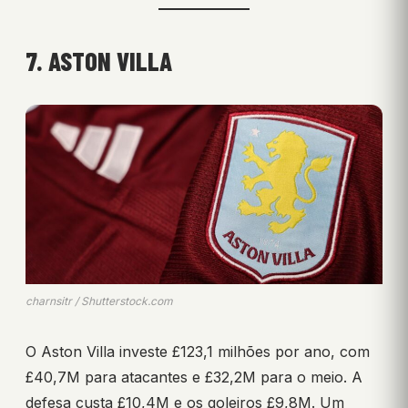
7. ASTON VILLA
charnsitr / Shutterstock.com
O Aston Villa investe £123,1 milhões por ano, com
£40,7M para atacantes e £32,2M para o meio. A
defesa custa £10,4M e os goleiros £9,8M. Um