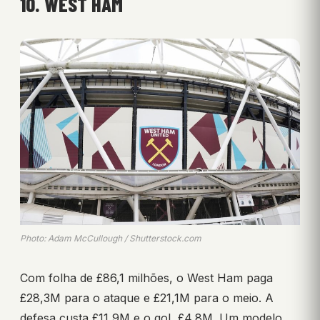
10. WEST HAM
Photo: Adam McCullough / Shutterstock.com
Com folha de £86,1 milhões, o West Ham paga
£28,3M para o ataque e £21,1M para o meio. A
defesa custa £11,9M e o gol, £4,8M. Um modelo