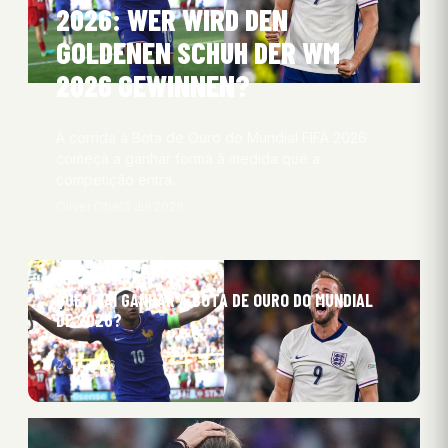
2026: WER WIRD DEN
GOLDENEN SCHUH DER WM
2026 GEWINNEN?
A corrida à Bota de Ouro do Mundial FIFA 2026
começa a ganhar forma à medida que a
competição entra…
Oliver Obel
3 Jul 2026
QUEM VAI GANHAR A BOTA DE OURO DO MUNDIAL
DE 2026?
2 Jul 2026