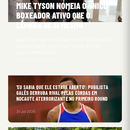
MIKE TYSON NOMEIA O ÚNICO
BOXEADOR ATIVO QUE O
LEMBRA DE SI MESMO
Mike Tyson identificou Isaac ‘Pitbull’ Cruz como o
único boxeador ativo que o lembra de seu
próprio estilo de luta…
Oliver Obel
6 Ago 2026
‘EU SABIA QUE ELE ESTAVA ABERTO’: PUGILISTA
GALÊS DERRUBA RIVAL PELAS CORDAS EM
NOCAUTE ATERRORIZANTE NO PRIMEIRO ROUND
31 Jul 2026