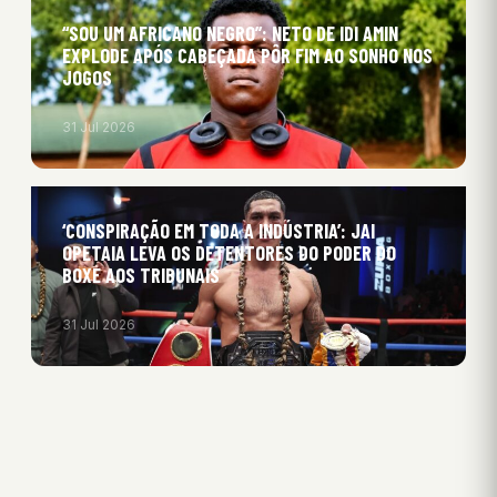
“SOU UM AFRICANO NEGRO”: NETO DE IDI AMIN
EXPLODE APÓS CABEÇADA PÔR FIM AO SONHO NOS
JOGOS
31 Jul 2026
‘CONSPIRAÇÃO EM TODA A INDÚSTRIA’: JAI
OPETAIA LEVA OS DETENTORES DO PODER DO
BOXE AOS TRIBUNAIS
31 Jul 2026