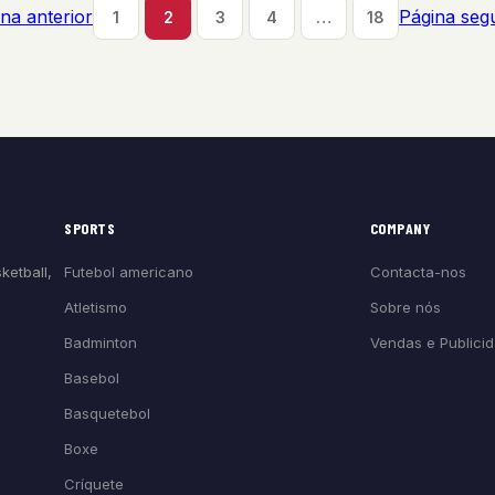
na anterior
Página seg
1
2
3
4
…
18
SPORTS
COMPANY
Futebol americano
Contacta-nos
ketball,
Atletismo
Sobre nós
Badminton
Vendas e Publici
Basebol
Basquetebol
Boxe
Críquete