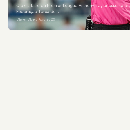
O ex-árbitro da Premier League Anthony Taylor assume o ca
Federação Turca de…
Oliver Obel
5 Ago 2026