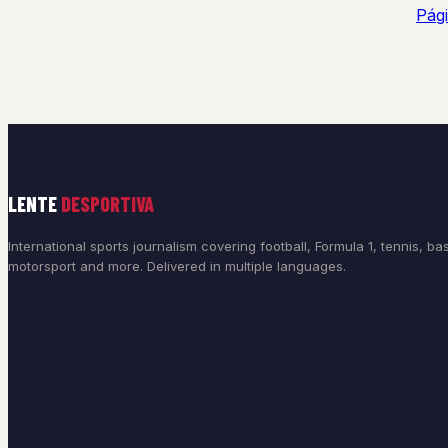
Pági
LENTE
DESPORTIVA
International sports journalism covering football, Formula 1, tennis, bas
motorsport and more. Delivered in multiple languages.