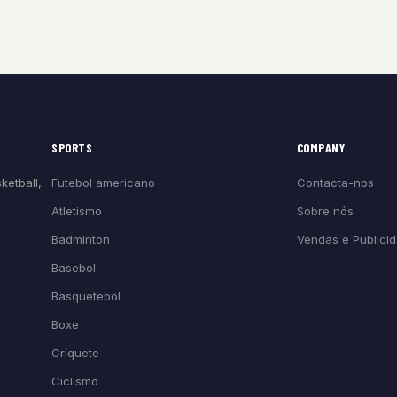
SPORTS
COMPANY
Futebol americano
Contacta-nos
ketball,
Atletismo
Sobre nós
Badminton
Vendas e Publici
Basebol
Basquetebol
Boxe
Críquete
Ciclismo