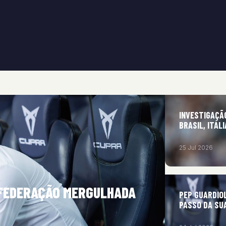
INVESTIGAÇÃ
BRASIL, ITÁL
25 Jul 2026
A FEDERAÇÃO MERGULHADA
PEP GUARDIO
PASSO DA SU