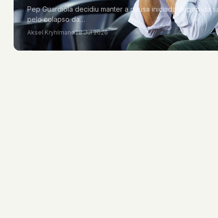
Pep Guardiola decidiu manter a pausa iniciada depois da s
pelo colapso da…
Aksel Kryhlmand
28 Jul 2026