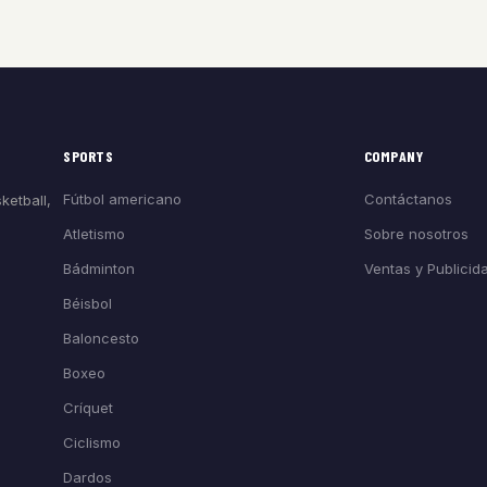
SPORTS
COMPANY
Fútbol americano
Contáctanos
ketball,
Atletismo
Sobre nosotros
Bádminton
Ventas y Publicid
Béisbol
Baloncesto
Boxeo
Críquet
Ciclismo
Dardos