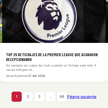
TOP 25 DE FICHAJES DE LA PREMIER LEAGUE QUE ACABARON
DECEPCIONANDO
No siempre es culpa del club cuando un fichaje sale mal. A
veces influyen el…
Aksel Kryhlmand
7 Abr 2026
Página siguiente
1
2
3
…
98