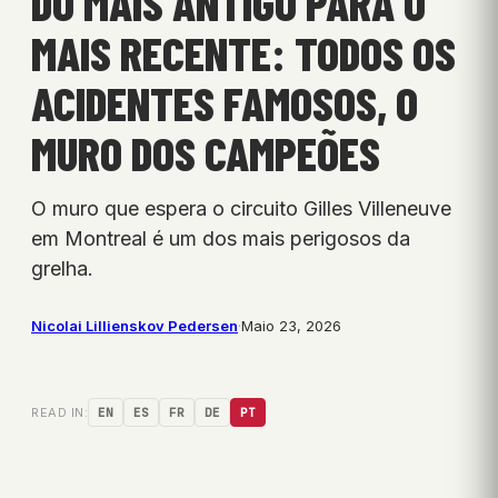
DO MAIS ANTIGO PARA O
MAIS RECENTE: TODOS OS
ACIDENTES FAMOSOS, O
MURO DOS CAMPEÕES
O muro que espera o circuito Gilles Villeneuve
em Montreal é um dos mais perigosos da
grelha.
Nicolai Lillienskov Pedersen
·
Maio 23, 2026
READ IN:
EN
ES
FR
DE
PT