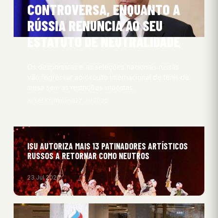
CONTROVERSA, ENQUANTO A
RÚSSIA RENUNCIA AO SEU
ESTATUTO DE NEUTRALIDADE
Os desportistas e as seleções nacionais russas
vão regressar ao circuito internacional de ténis de
mesa sem as restrições impostas…
Aksel Kryhlmand
27 Jul 2026
ISU AUTORIZA MAIS 13 PATINADORES ARTÍSTICOS
RUSSOS A RETORNAR COMO NEUTROS
23 Jul 2026