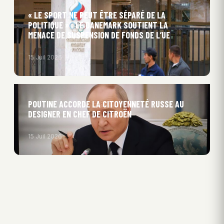
« LE SPORT NE PEUT ÊTRE SÉPARÉ DE LA
POLITIQUE » : LE DANEMARK SOUTIENT LA
MENACE DE SUSPENSION DE FONDS DE L’UE
15 Juil 2026
POUTINE ACCORDE LA CITOYENNETÉ RUSSE AU
DESIGNER EN CHEF DE CITROËN
15 Juil 2026