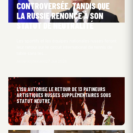
CONTROVERSÉE, TANDIS QUE
LA RUSSIE RENONCE À SON
STATUT DE NEUTRALITÉ
Les sportifs et les équipes nationales russes feront
leur retour sur le circuit international de tennis de
table sans les…
Aksel Kryhlmand
27 Juil 2026
L’ISU AUTORISE LE RETOUR DE 13 PATINEURS
ARTISTIQUES RUSSES SUPPLÉMENTAIRES SOUS
STATUT NEUTRE
23 Juil 2026