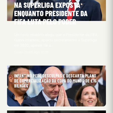
NA SUPERLIGA EXPOSTA
ENQUANTO PRESIDENTE DA
FIFA LUTA PELO PODER
Um novo relatório alega que o Presidente da FIFA,
Gianni Infantino, apoiou secretamente a Superliga
em 2020, apesar de a…
Oliver Obel
6 Ago 2026
INFANTINO PEDE DESCULPAS E DESCARTA PLANO
DE COMERCIALIZAÇÃO DA COPA DO MUNDO DE £15
BILHÕES
6 Ago 2026