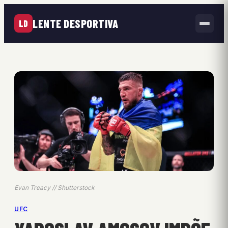
LENTE DESPORTIVA
LD
Evan Treacy // Shutterstock
UFC