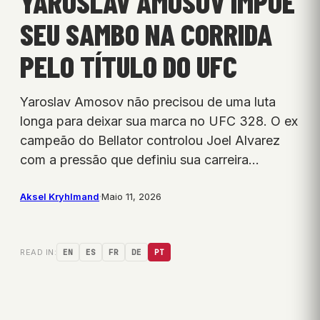
YAROSLAV AMOSOV IMPÕE
SEU SAMBO NA CORRIDA
PELO TÍTULO DO UFC
Yaroslav Amosov não precisou de uma luta
longa para deixar sua marca no UFC 328. O ex
campeão do Bellator controlou Joel Alvarez
com a pressão que definiu sua carreira…
Aksel Kryhlmand
·
Maio 11, 2026
READ IN:
EN
ES
FR
DE
PT