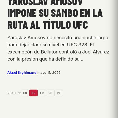
YAROSLAV AMOSOV
IMPONE SU SAMBO EN LA
RUTA AL TÍTULO UFC
Yaroslav Amosov no necesitó una noche larga
para dejar claro su nivel en UFC 328. El
excampeón de Bellator controló a Joel Alvarez
con la presión que ha definido su…
Aksel Kryhlmand
·
mayo 11, 2026
READ IN:
EN
ES
FR
DE
PT