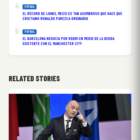
FÚTBOL
EL RÉCORD DE LIONEL MESSI ES TAN ASOMBROSO QUE HACE QUE
CRISTIANO RONALDO PAREZCA ORDINARIO
FÚTBOL
EL BARCELONA NEGOCIA POR RODRI EN MEDIO DE LA DEUDA
EXISTENTE CON EL MANCHESTER CITY
RELATED STORIES