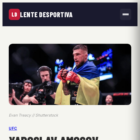
LENTE DESPORTIVA
LD
Evan Treacy // Shutterstock
UFC