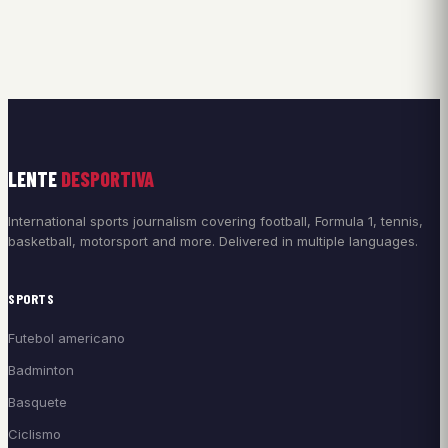
LENTE
DESPORTIVA
International sports journalism covering football, Formula 1, tennis,
basketball, motorsport and more. Delivered in multiple languages.
SPORTS
Futebol americano
Badminton
Basquete
Ciclismo