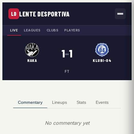
LENTE DESPORTIVA
LD
LIVE
LEAGUES
CLUBS
PLAYERS
1
–
1
HAKA
KLUBI-04
FT
Commentary
Lineups
Stats
Events
No commentary yet