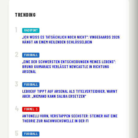
TRENDING
RADSPORT
„ICH WEISS ES TATSÄCHLICH NOCH NICHT“: VINGEGAARDS 2026 H
ÄNGT AN EINEM HEILENDEN SCHLÜSSELBEIN
FUSSBALL
„EINE DER SCHWERSTEN ENTSCHEIDUNGEN MEINES LEBENS“:
BRUNO GUIMARAES VERLÄSST NEWCASTLE IN RICHTUNG
ARSENAL
FUSSBALL
LEBOEUF TIPPT AUF ARSENAL ALS TITELVERTEIDIGER, WARNT
ABER: „NIEMAND KANN SALIBA ERSETZEN“
FORMEL 1
ANTONELLI VORN, VERSTAPPEN SECHSTER: STEINER HAT EINE
THEORIE ZUR NACHWUCHSWELLE IN DER F1
FUSSBALL