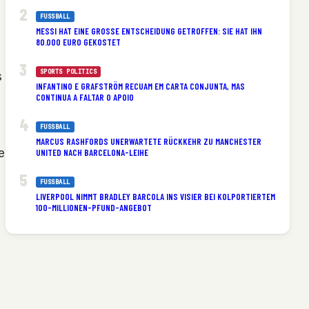
FUSSBALL
MESSI HAT EINE GROSSE ENTSCHEIDUNG GETROFFEN: SIE HAT IHN 8
0.000 EURO GEKOSTET
SPORTS POLITICS
s
INFANTINO E GRAFSTRÖM RECUAM EM CARTA CONJUNTA, MAS
CONTINUA A FALTAR O APOIO
FUSSBALL
MARCUS RASHFORDS UNERWARTETE RÜCKKEHR ZU MANCHESTER
e
UNITED NACH BARCELONA-LEIHE
FUSSBALL
LIVERPOOL NIMMT BRADLEY BARCOLA INS VISIER BEI KOLPORTIERTEM
100-MILLIONEN-PFUND-ANGEBOT