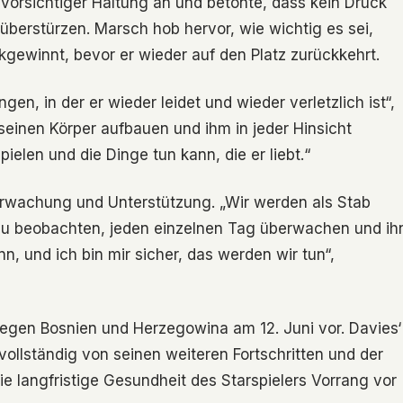
vorsichtiger Haltung an und betonte, dass kein Druck
berstürzen. Marsch hob hervor, wie wichtig es sei,
kgewinnt, bevor er wieder auf den Platz zurückkehrt.
ingen, in der er wieder leidet und wieder verletzlich ist“,
 seinen Körper aufbauen und ihm in jeder Hinsicht
elen und die Dinge tun kann, die er liebt.“
berwachung und Unterstützung. „Wir werden als Stab
nau beobachten, jeden einzelnen Tag überwachen und ih
ann, und ich bin mir sicher, das werden wir tun“,
gegen Bosnien und Herzegowina am 12. Juni vor. Davies‘
vollständig von seinen weiteren Fortschritten und der
 langfristige Gesundheit des Starspielers Vorrang vor